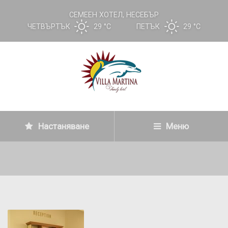
СЕМЕЕН ХОТЕЛ, НЕСЕБЪР
ЧЕТВЪРТЪК
29 °
C
ПЕТЪК
29 °
C
Настаняване
Меню